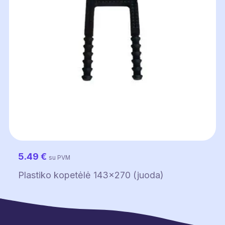
5.49
€
su PVM
Plastiko kopetėlė 143×270 (juoda)