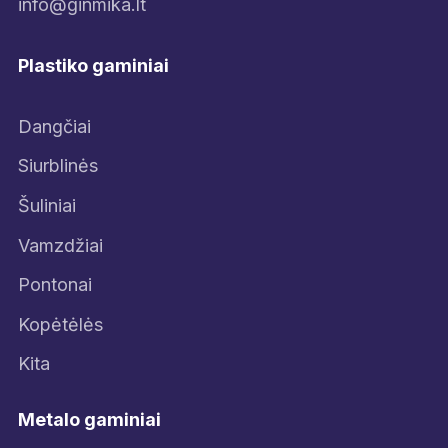
info@ginmika.lt
Plastiko gaminiai
Dangčiai
Siurblinės
Šuliniai
Vamzdžiai
Pontonai
Kopėtėlės
Kita
Metalo gaminiai