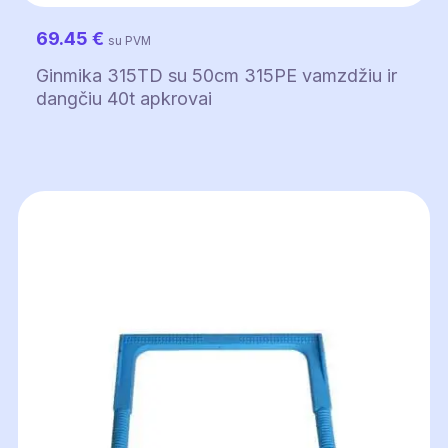
69.45
€
su PVM
Ginmika 315TD su 50cm 315PE vamzdžiu ir
dangčiu 40t apkrovai