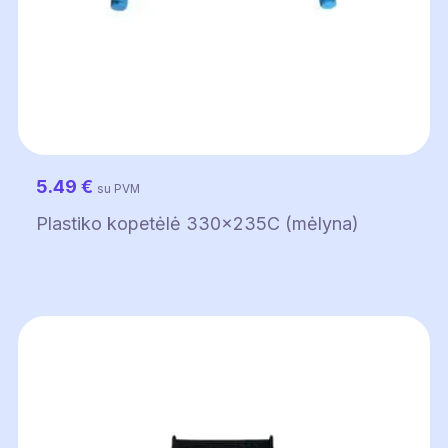
5.49
€
su PVM
Plastiko kopetėlė 330x235C (mėlyna)