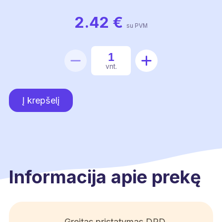
2.42
€
su PVM
produkto
vnt.
kiekis:
Raktelis
Į krepšelį
780PE
dangčiui
Informacija apie prekę
Greitas pristatymas DPD