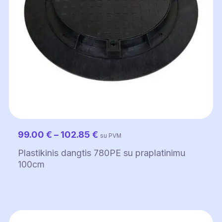
Price
99.00
€
–
102.85
€
su PVM
range:
Plastikinis dangtis 780PE su praplatinimu
99.00 €
100cm
through
102.85 €