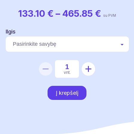
Price
133.10
€
–
465.85
€
su PVM
range:
133.10 
Ilgis
throug
465.85
produkto
vnt.
kiekis:
Pontonas
Į krepšelį
D600