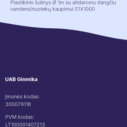
Plastikinis šulinys Ø 1m su atidaromu dangčiu
417.45 €
vandens/nuotekų kaupimui S1X1000
through
1,040.60 €
UAB Ginmika
Įmonės kodas:
300079118
PVM kodas:
LT100001407213