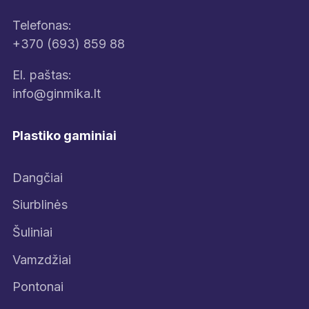
Telefonas:
+370 (693) 859 88
El. paštas:
info@ginmika.lt
Plastiko gaminiai
Dangčiai
Siurblinės
Šuliniai
Vamzdžiai
Pontonai