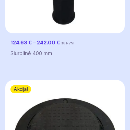
Price
124.63
€
–
242.00
€
su PVM
range:
Siurblinė 400 mm
124.63 €
through
242.00 €
Akcija!