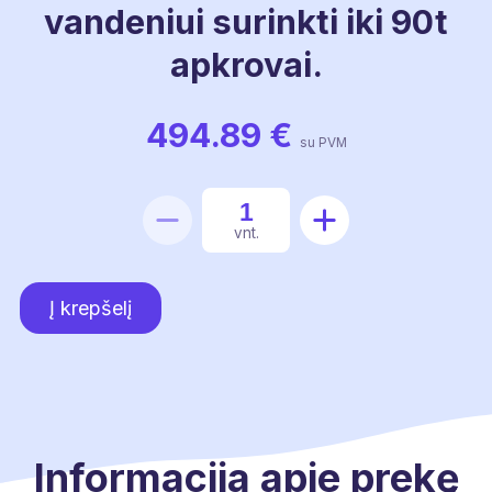
vandeniui surinkti iki 90t
apkrovai.
494.89
€
su PVM
produkto
vnt.
kiekis:
Grotelė
Į krepšelį
Ginmika
700
FG,
vandeniui
surinkti
Informacija apie prekę
iki