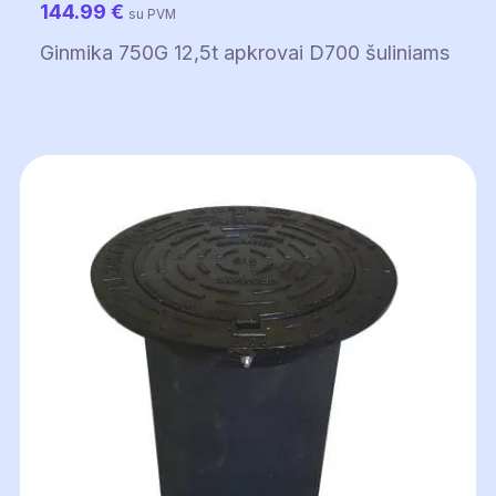
144.99
€
su PVM
Ginmika 750G 12,5t apkrovai D700 šuliniams