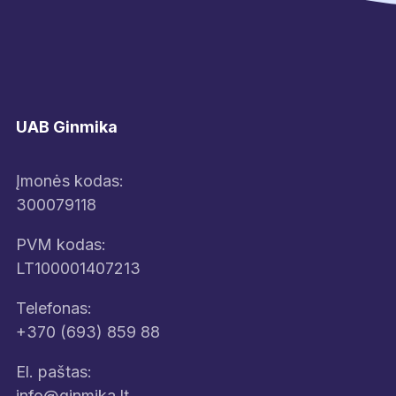
UAB Ginmika
Įmonės kodas:
300079118
PVM kodas:
LT100001407213
Telefonas:
+370 (693) 859 88
El. paštas:
info@ginmika.lt