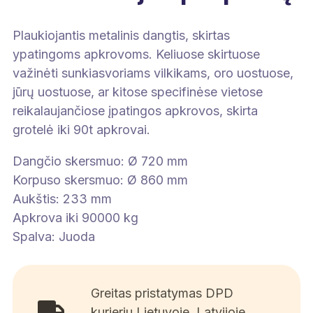
90t
apkrovai.
Plaukiojantis metalinis dangtis, skirtas
ypatingoms apkrovoms. Keliuose skirtuose
važinėti sunkiasvoriams vilkikams, oro uostuose,
jūrų uostuose, ar kitose specifinėse vietose
reikalaujančiose įpatingos apkrovos, skirta
grotelė iki 90t apkrovai.
Dangčio skersmuo: Ø 720 mm
Korpuso skersmuo: Ø 860 mm
Aukštis: 233 mm
Apkrova iki 90000 kg
Spalva: Juoda
Greitas pristatymas DPD
kurjeriu Lietuvoje, Latvijoje,