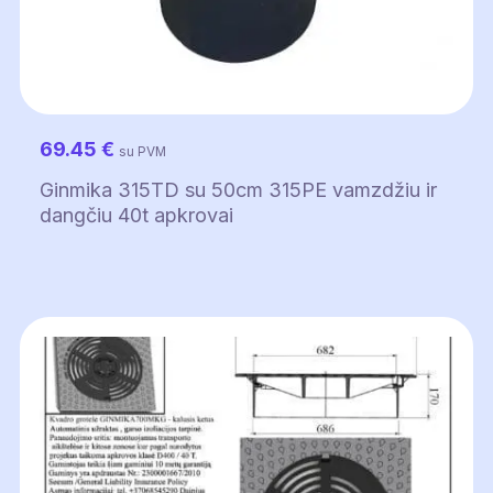
69.45
€
su PVM
Ginmika 315TD su 50cm 315PE vamzdžiu ir
dangčiu 40t apkrovai