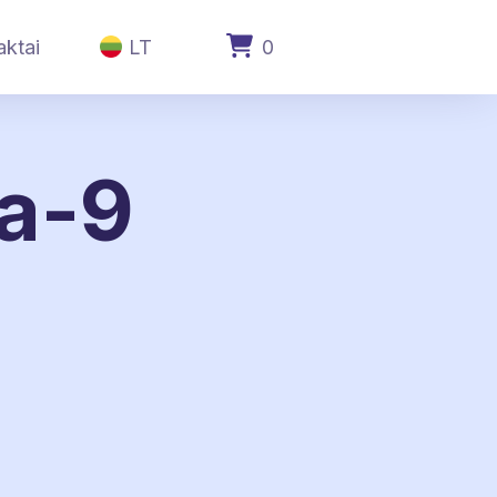
aktai
LT
0
ja-9