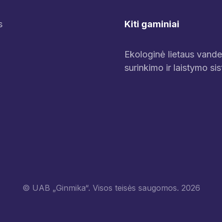
Kiti gaminiai
s
Ekologinė lietaus vand
surinkimo ir laistymo si
© UAB „Ginmika“. Visos teisės saugomos. 2026