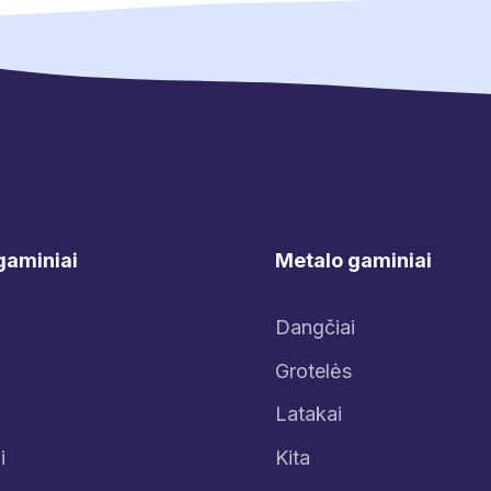
gaminiai
Metalo gaminiai
Dangčiai
Grotelės
Latakai
i
Kita