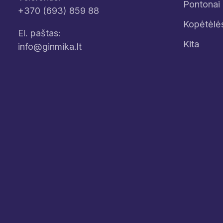
Pontonai
+370 (693) 859 88
Kopėtėlė
El. paštas:
Kita
info@ginmika.lt