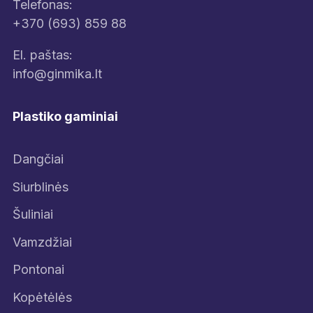
Telefonas:
+370 (693) 859 88
El. paštas:
info@ginmika.lt
Plastiko gaminiai
Dangčiai
Siurblinės
Šuliniai
Vamzdžiai
Pontonai
Kopėtėlės