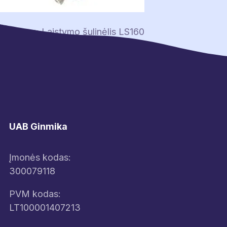
Navigacija
Previous:
Laistymo šulinėlis LS160
tarp
įrašų
UAB Ginmika
Įmonės kodas:
300079118
PVM kodas:
LT100001407213