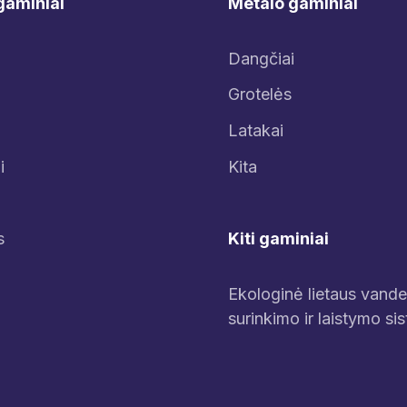
gaminiai
Metalo gaminiai
Dangčiai
Grotelės
Latakai
i
Kita
Kiti gaminiai
s
Ekologinė lietaus vand
surinkimo ir laistymo si