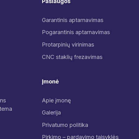
Paslaugos
Garantinis aptarnavimas
Pogarantinis aptarnavimas
Protarpinių virinimas
CNC staklių frezavimas
Įmonė
ens
Apie įmonę
stema
Galerija
Privatumo politika
Pirkimo – pardavimo taisyklės