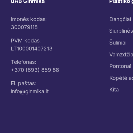
UAB Ginmika
Plastiko 
Įmonės kodas:
Dangčiai
300079118
Siurblinės
PVM kodas:
Šuliniai
LT100001407213
Vamzdžia
Telefonas:
Pontonai
+370 (693) 859 88
Kopėtėlė
El. paštas:
Kita
info@ginmika.lt