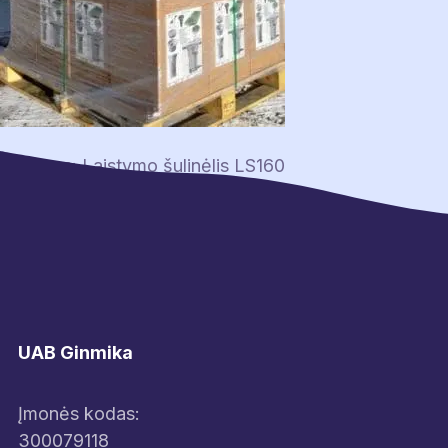
Navigacija
Previous:
Laistymo šulinėlis LS160
tarp
įrašų
UAB Ginmika
Įmonės kodas:
300079118