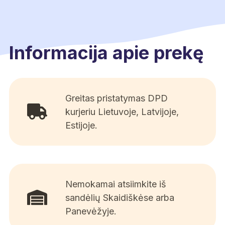
Informacija apie prekę
Greitas pristatymas DPD
kurjeriu Lietuvoje, Latvijoje,
Estijoje.
Nemokamai atsiimkite iš
sandėlių Skaidiškėse arba
Panevėžyje.