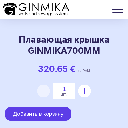
Плавающая крышка
GINMIKA700MM
320.65
€
su PVM
Количество
шт.
товара
Плавающая
Добавить в корзину
крышка
GINMIKA700MM