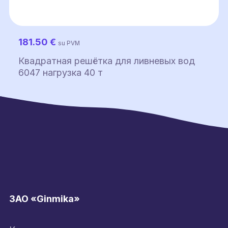
181.50
€
su PVM
Квадратная решётка для ливневых вод
6047 нагрузка 40 т
ЗАО «Ginmika»