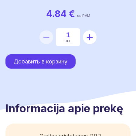
4.84
€
su PVM
Количество
шт.
товара
Замок
Добавить в корзину
для
крышки
780PE
Informacija apie prekę
Greitas pristatymas DPD