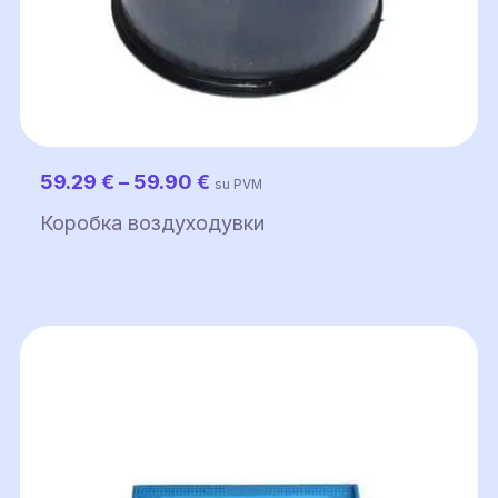
Диапазон
59.29
€
–
59.90
€
su PVM
цен:
Коробка воздуходувки
59.29 €
–
59.90 €