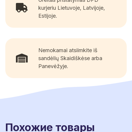
kurjeriu Lietuvoje, Latvijoje,
Estijoje.
Nemokamai atsiimkite iš
sandėlių Skaidiškėse arba
Panevėžyje.
Похожие товары