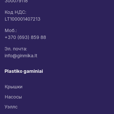
300079118
Код НДС:
LT100001407213
Моб.:
+370 (693) 859 88
Эл. почта:
info@ginmika.lt
Plastiko gaminiai
Крышки
Насосы
Уэллс