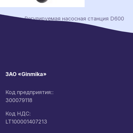
Навигация
Previous:
Регулируемая насосная станция D600
по
записям
ЗАО «Ginmika»
Код предприятия::
300079118
Код НДС:
LT100001407213