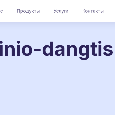
ас
Продукты
Услуги
Контакты
nio-dangtis-