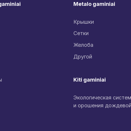
gaminiai
Metalo gaminiai
Крышки
Сетки
Желоба
Другой
Kiti gaminiai
ы
Экологическая систе
и орошения дождево