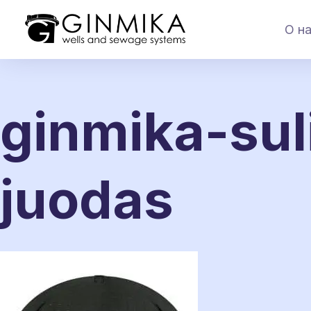
О н
ginmika-suli
juodas