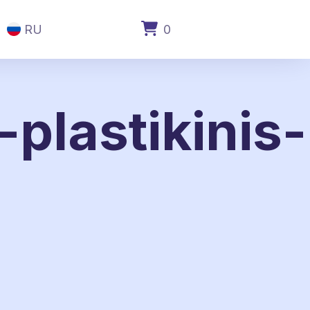
RU
0
plastikinis-