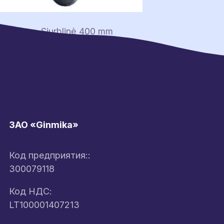
Навигация
Previous:
Siurblinė 400 mm
по
записям
ЗАО «Ginmika»
Код предприятия::
300079118
Код НДС:
LT100001407213