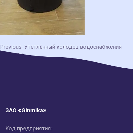
Навигация
Previous:
Утеплённый колодец водоснабжения
AS400A+
по
записям
ЗАО «Ginmika»
Код предприятия::